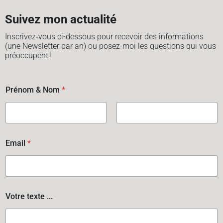
Suivez mon actualité
Inscrivez‑vous ci-dessous pour recevoir des informations
(une Newsletter par an) ou posez-moi les questions qui vous
préoccupent !
p
Prénom & Nom
*
a
r
&
r
Prénom
Nom
e
t
Email
*
o
u
r
Votre texte ...