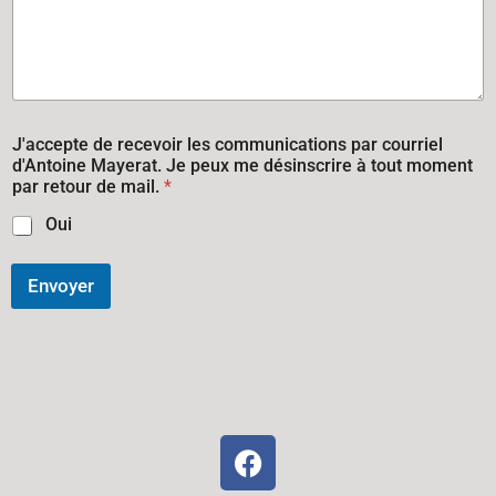
J'accepte de recevoir les communications par courriel
d'Antoine Mayerat. Je peux me désinscrire à tout moment
par retour de mail.
*
Oui
Envoyer
A
l
t
e
r
n
a