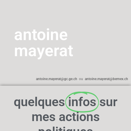
antoine
mayerat
antoine.mayerat@gc.ge.ch
ou
antoine.mayerat@bernex.ch
quelques
infos
sur
mes actions